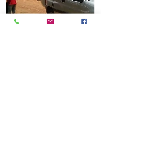
Para finalizar, un grupo de tres
jóvenes y seis adultos realiza
actividades de servicio en una
residencia para mayores llamada
Arrayanes en Córdoba. El objetivo
es llevar un poco de alegría a los
abuelos de la residencia un
domingo al mes. Las actividades
que llevan a cabo son juegos de
entretenimiento para desarrollar
las capacidades cognitivas y físicas.
Los jóvenes son los músicos del
grupo y ellos llevan canciones y