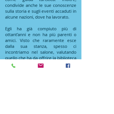
condivide anche le sue conoscenze
sulla storia e sugli eventi accaduti in
alcune nazioni, dove ha lavorato.
Egli ha già compiuto più di
ottant’anni e non ha più parenti o
amici. Visto che raramente esce
dalla sua stanza, spesso ci
incontriamo nel salone, valutando
quello che ha da offrire la biblioteca
interna, oppure ci sediamo nella
caffetteria sul terrazzo, quando il
tempo è buono.
Lo scopo più importante non è
giocare a scacchi, ma la cura per
l’essere umano, e che qualcuno lo
ascolti e prenda parte con lui nel
gioco che ama di più.