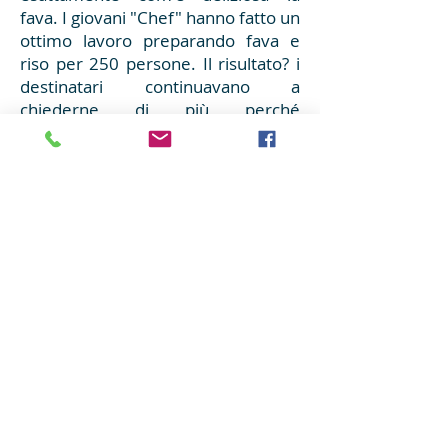
fava. I giovani "Chef" hanno fatto un
ottimo lavoro preparando fava e
riso per 250 persone. Il risultato? i
destinatari continuavano a
chiederne di più perché
sfortunatamente non sono abituati
a ricevere la fava che è un piatto da
gourmet nella loro vita, lo sforzo in
più ne è valsa la pena.