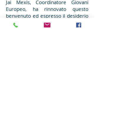
Jai Mexis, Coordinatore Giovani
Europeo, ha rinnovato questo
benvenuto ed espresso il desiderio
di poter essere ispirati dal principio
di abbandono dimostrato da San
Francesco. Durante i recenti
incontro giovani e inaugurazione
dell'
Ashram
nella primavera 2018,
Bhagawan
ha istruito il Sig. Ampelio
affinchè ci nutrisse bene, per cui in
seguito abbiamo avuto una ricca
cena. Silvia Veleda ha fatto un
programma di Seva, assicurandosi
che nei giorni presenti tutti i giovani
avessero la possibilità di servire l'
Ashram
in modi diversi. La serata si
è conclusa con
Bhajans
e
Arati
,
prima che i giovani tornassero
all'ostello.