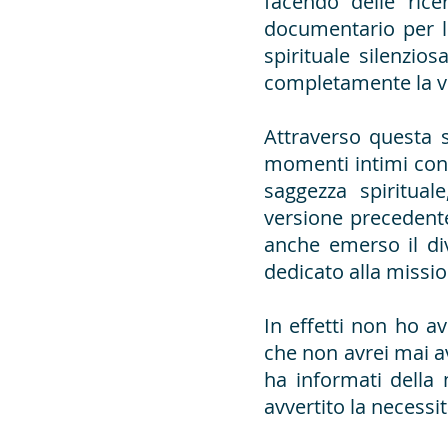
facendo delle ric
documentario per le
spirituale silenzio
completamente la vi
Attraverso questa se
momenti intimi con 
saggezza spiritua
versione precedente
anche emerso il di
dedicato alla missio
In effetti non ho a
che non avrei mai av
ha informati della
avvertito la necessit