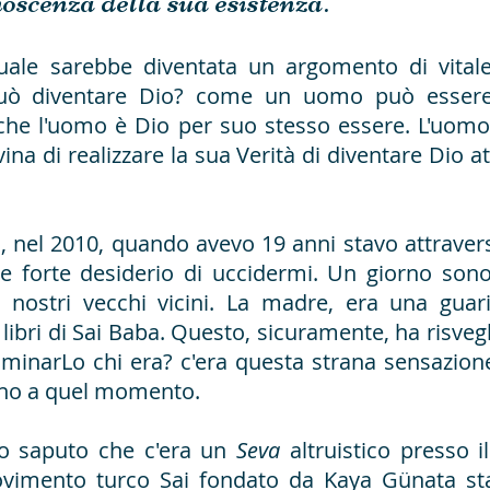
oscenza della sua esistenza.
tuale sarebbe diventata un argomento di vital
 diventare Dio? come un uomo può essere D
 che l'uomo è Dio per suo stesso essere. L'uom
ivina di realizzare la sua Verità di diventare Dio a
 nel 2010, quando avevo 19 anni stavo attraver
 e forte desiderio di uccidermi. Un giorno sono
i nostri vecchi vicini. La madre, era una guari
libri di Sai Baba. Questo, sicuramente, ha risvegl
saminarLo chi era? c'era questa strana sensazio
ino a quel momento.
o saputo che c'era un
Seva
altruistico presso i
vimento turco Sai fondato da Kaya Günata st