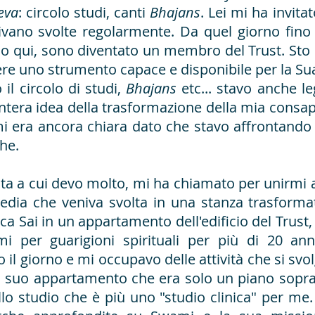
eva
: circolo studi, canti
Bhajans
. Lei mi ha invita
nivano svolte regolarmente. Da quel giorno fino 
o qui, sono diventato un membro del Trust. Sto 
re uno strumento capace e disponibile per la Sua
il circolo di studi,
Bhajans
etc... stavo anche 
 l'intera idea della trasformazione della mia consap
mi era ancora chiara dato che stavo affrontand
he.
 a cui devo molto, mi ha chiamato per unirmi a l
edia che veniva svolta in una stanza trasformat
nica Sai in un appartamento dell'edificio del Trust
 per guarigioni spirituali per più di 20 an
tto il giorno e mi occupavo delle attività che si sv
l suo appartamento che era solo un piano sopra al
llo studio che è più uno "studio clinica" per me