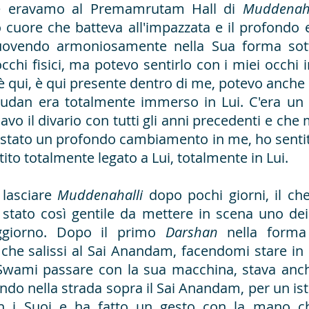
e eravamo al Premamrutam Hall di
Muddenah
o cuore che batteva all'impazzata e il profondo
ovendo armoniosamente nella Sua forma sotti
cchi fisici, ma potevo sentirlo con i miei occhi i
 qui, è qui presente dentro di me, potevo anche 
sudan era totalmente immerso in Lui. C'era un 
o il divario con tutti gli anni precedenti e che
 stato un profondo cambiamento in me, ho sentit
tito totalmente legato a Lui, totalmente in Lui.
 lasciare
Muddenahalli
dopo pochi giorni, il ch
stato così gentile da mettere in scena uno dei 
ggiorno. Dopo il primo
Darshan
nella forma 
 che salissi al Sai Anandam, facendomi stare in 
Swami passare con la sua macchina, stava an
ndo nella strada sopra il Sai Anandam, per un ista
on i Suoi e ha fatto un gesto con la mano c