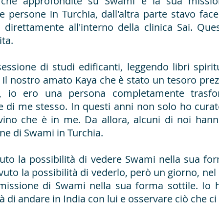
erche approfondite su Swami e la sua missi
 persone in Turchia, dall'altra parte stavo fa
sa direttamente all'interno della clinica Sai. Q
ta.
ssione di studi edificanti, leggendo libri spirit
il nostro amato Kaya che è stato un tesoro prez
le, io ero una persona completamente trasfor
 di me stesso. In questi anni non solo ho curat
vino che è in me. Da allora, alcuni di noi ha
ne di Swami in Turchia.
vuto la possibilità di vedere Swami nella sua fo
uto la possibilità di vederlo, però un giorno, nel 
 missione di Swami nella sua forma sottile. I
à di andare in India con lui e osservare ciò che ci