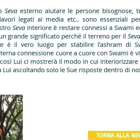
ro
Seva
esterno aiutare le persone bisognose, t
avori legati ai media etc.. sono essenziali per
ostro
Seva
interiore è restare connessi a Swami 
n grande significato perché il terreno per il
Sev
he è il vero luogo per stabilire l'ashram di Sw
erna connessione cuore a cuore con Swami è vita
così Lui ci mostrerà il modo in cui interiorizzare
Lui ascoltando solo le Sue risposte dentro di noi
TORNA ALLA NE