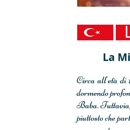
P
La Mi
Circa all'età di 
dormendo profond
Baba. Tuttavia, 
piuttosto che par