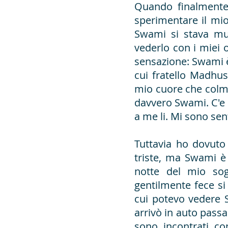
Quando finalment
sperimentare il mi
Swami si stava mu
vederlo con i miei o
sensazione: Swami è
cui fratello Madhu
mio cuore che colmav
davvero Swami. C'e
a me li. Mi sono sen
Tuttavia ho dovuto
triste, ma Swami è 
notte del mio so
gentilmente fece si
cui potevo vedere 
arrivò in auto passa
sono incontrati c