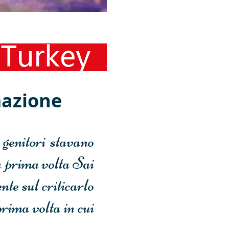
ence
mazione
i genitori stavano
a prima volta Sai
te sul criticarlo
prima volta in cui