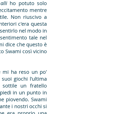
alli
ho potuto solo
 eccitamento mentre
le. Non riuscivo a
nteriori c'era questa
sentirlo nel modo in
sentimento tale nel
 mi dice che questo è
o Swami così vicino
e mi ha reso un po'
suoi giochi l'ultima
sottile un fratello
piedi in un punto in
che piovendo. Swami
nte i nostri occhi si
he era proprio una