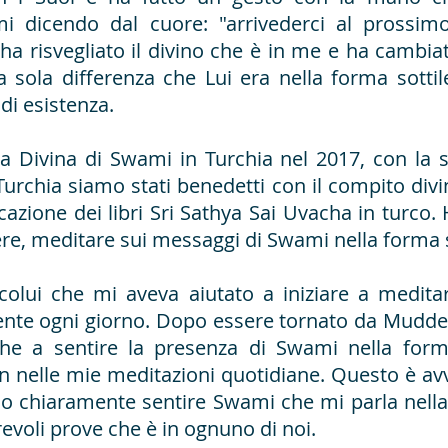
mi dicendo dal cuore: "arrivederci al prossim
 ha risvegliato il divino che è in me e ha camb
a sola differenza che Lui era nella forma sotti
i di esistenza.
ta Divina di Swami in Turchia nel 2017, con la
urchia siamo stati benedetti con il compito divi
cazione dei libri Sri Sathya Sai Uvacha in turco.
ere, meditare sui messaggi di Swami nella forma s
 colui che mi aveva aiutato a iniziare a medita
nte ogni giorno. Dopo essere tornato da Muddena
che a sentire la presenza di Swami nella form
n nelle mie meditazioni quotidiane. Questo è av
o chiaramente sentire Swami che mi parla nella
evoli prove che è in ognuno di noi.