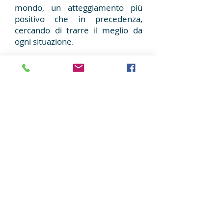
mondo, un atteggiamento più
positivo che in precedenza,
cercando di trarre il meglio da
ogni situazione.
Oggi, sto cercando di pensare a
nuovi modi per cambiare
intenzionalmente me stessa, per
riuscire ad usare
intelligentementee a cuore
aperto la mia forza di volontà e la
fede in Swami per capire meglio
me stessa e far uscire e sfruttare
i lati migliori del mio carattere. Gli
insegnamenti e i discorsi di
Swami sono una fonte di
ispirazione, motivazione e
saggezza che mi guidano. Chiedo
solo a Swami di tenermi d'occhio