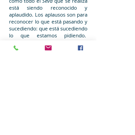
cómo todo el
Seva
que se realiza
está siendo reconocido y
aplaudido. Los aplausos son para
reconocer lo que está pasando y
sucediendo: que está sucediendo
lo que estamos pidiendo.
Porque se ha hecho tanto y cada
dia hay bas hospitales y escuelas,
y eso es de aplaudirse porque
eso es
Seva
.
Entonces tengo un antes y un
después con Swami por mi viaje
a Muddenahalli y definitivamente
fue la importancia del
reconocimiento. Ser conscientes
como un grupo de lo que pasa a
nuestro alrededor y ser
conscientes de apreciar lo que
los otros hacen y darles amor