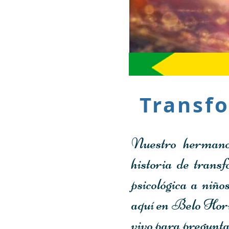
Transf
Nuestro hermano
historia de trans
psicológica a niño
aquí en Belo Horiz
vivo para pregunta