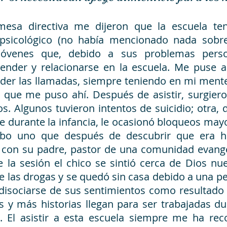
 mesa directiva me dijeron que la escuela t
psicológico (no había mencionado nada sobre
jóvenes que, debido a sus problemas person
nder y relacionarse en la escuela. Me puse a
nder las llamadas, siempre teniendo en mi ment
 que me puso ahí. Después de asistir, surgie
s. Algunos tuvieron intentos de suicidio; otra,
 durante la infancia, le ocasionó bloqueos mayo
bo uno que después de descubrir que era h
y con su padre, pastor de una comunidad evangé
 de la sesión el chico se sintió cerca de Dios n
 las drogas y se quedó sin casa debido a una pe
isociarse de sus sentimientos como resultado d
s y más historias llegan para ser trabajadas du
a. El asistir a esta escuela siempre me ha re