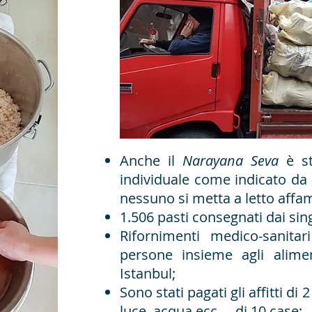
Anche il
Narayana Seva
è st
individuale come indicato da
nessuno si metta a letto affam
1.506 pasti consegnati dai sing
Rifornimenti medico-sanitari
persone insieme agli alimen
Istanbul;
Sono stati pagati gli affitti di 
luce, acqua ecc…, di 10 case;