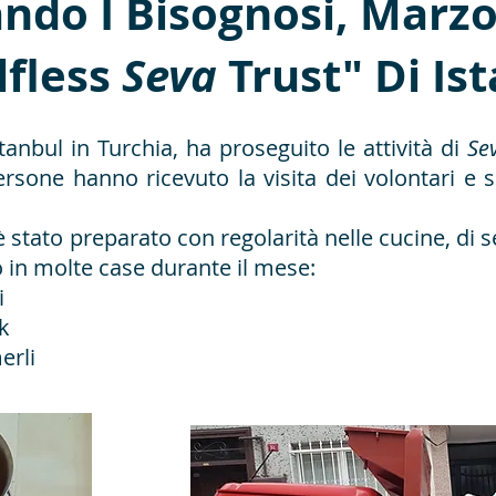
ndo I Bisognosi, Marz
elfless
Seva
Trust" Di Is
stanbul in Turchia, ha proseguito le attività di
Se
one hanno ricevuto la visita dei volontari e so
 è stato preparato con regolarità nelle cucine, di 
 in molte case durante il mese:
i
k
erli